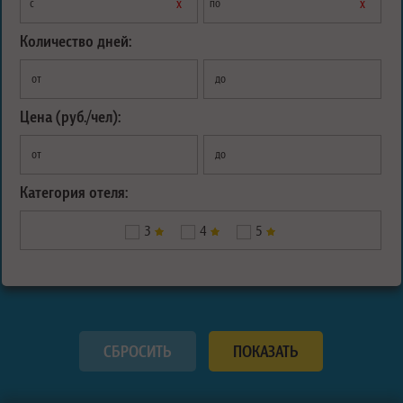
х
х
с
по
Количество дней:
от
до
Цена (руб./чел):
от
до
Категория отеля:
3
4
5