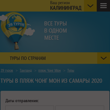
Ваш регион
КАЛИНИНГРАД
ТУРЫ ПО СТРАНАМ
39 туров
>
Таиланд
>
пляж Чонг Мон
>
Туры
ТУРЫ В ПЛЯЖ ЧОНГ МОН ИЗ САМАРЫ 2020
Даты отправления: