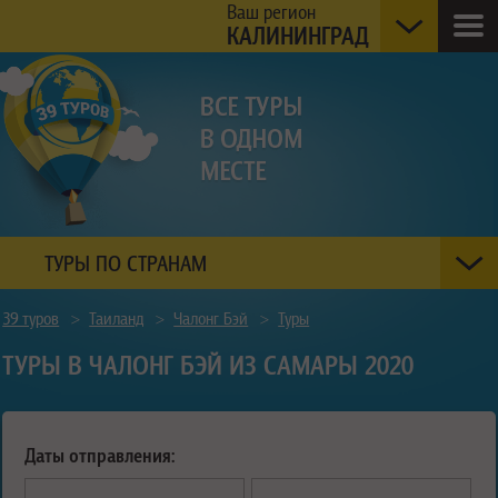
Ваш регион
КАЛИНИНГРАД
ТУРЫ ПО СТРАНАМ
39 туров
>
Таиланд
>
Чалонг Бэй
>
Туры
ТУРЫ В ЧАЛОНГ БЭЙ ИЗ САМАРЫ 2020
Даты отправления: