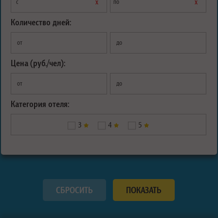
х
х
с
по
Количество дней:
от
до
Цена (руб./чел):
от
до
Категория отеля:
3
4
5