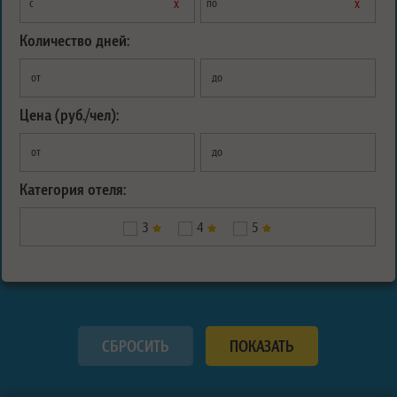
х
х
с
по
Количество дней:
от
до
Цена (руб./чел):
от
до
Категория отеля:
3
4
5