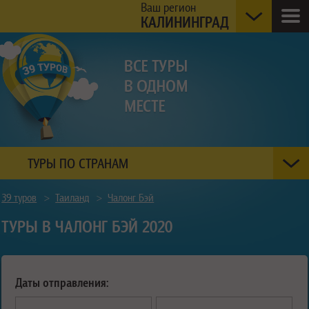
Ваш регион
КАЛИНИНГРАД
ТУРЫ ПО СТРАНАМ
39 туров
>
Таиланд
>
Чалонг Бэй
ТУРЫ В ЧАЛОНГ БЭЙ 2020
Даты отправления: