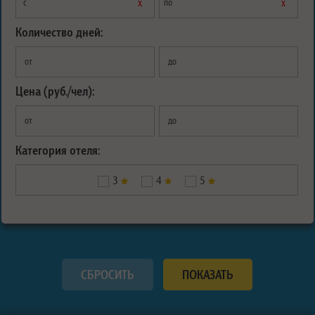
х
х
с
по
Количество дней:
от
до
Цена (руб./чел):
от
до
Категория отеля:
3
4
5