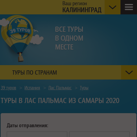
Ваш регион
КАЛИНИНГРАД
ТУРЫ ПО СТРАНАМ
39 туров
>
Испания
>
Лас Пальмас
>
Туры
ТУРЫ В ЛАС ПАЛЬМАС ИЗ САМАРЫ 2020
Даты отправления: