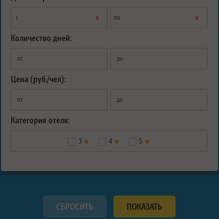
х
х
с
по
Количество дней:
от
до
Цена (руб./чел):
от
до
Категория отеля:
3
4
5