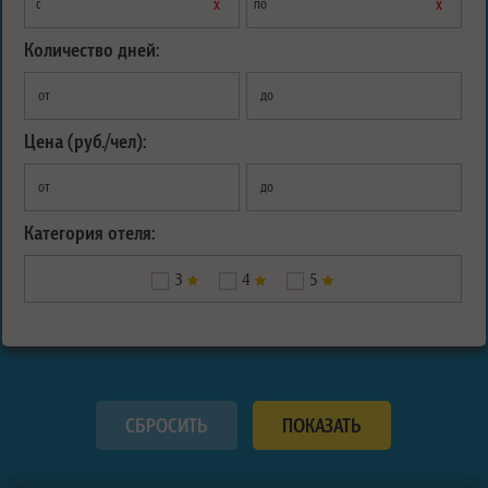
х
х
с
по
Количество дней:
от
до
Цена (руб./чел):
от
до
Категория отеля:
3
4
5