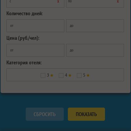
х
х
с
по
Количество дней:
от
до
Цена (руб./чел):
от
до
Категория отеля:
3
4
5