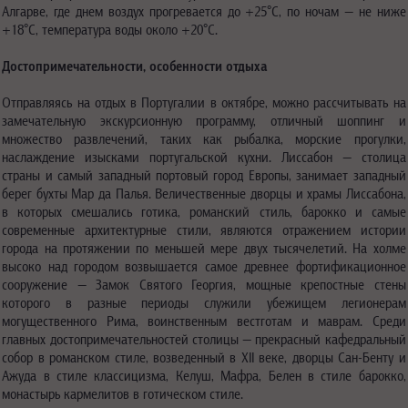
Алгарве, где днем воздух прогревается до +25°C, по ночам — не ниже
+18°C, температура воды около +20°C.
Достопримечательности, особенности отдыха
Отправляясь на отдых в Португалии в октябре, можно рассчитывать на
замечательную экскурсионную программу, отличный шоппинг и
множество развлечений, таких как рыбалка, морские прогулки,
наслаждение изысками португальской кухни. Лиссабон — столица
страны и самый западный портовый город Европы, занимает западный
берег бухты Мар да Палья. Величественные дворцы и храмы Лиссабона,
в которых смешались готика, романский стиль, барокко и самые
современные архитектурные стили, являются отражением истории
города на протяжении по меньшей мере двух тысячелетий. На холме
высоко над городом возвышается самое древнее фортификационное
сооружение — Замок Святого Георгия, мощные крепостные стены
которого в разные периоды служили убежищем легионерам
могущественного Рима, воинственным вестготам и маврам. Среди
главных достопримечательностей столицы — прекрасный кафедральный
собор в романском стиле, возведенный в XII веке, дворцы Сан-Бенту и
Ажуда в стиле классицизма, Келуш, Мафра, Белен в стиле барокко,
монастырь кармелитов в готическом стиле.