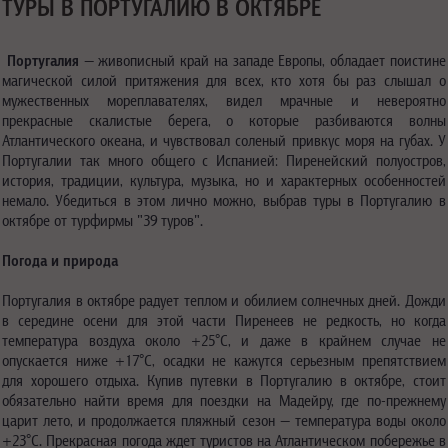
ТУРЫ В ПОРТУГАЛИЮ В ОКТЯБРЕ
Португалия
— живописный край на западе Европы, обладает поистине
магической силой притяжения для всех, кто хотя бы раз слышал о
мужественных мореплавателях, видел мрачные и невероятно
прекрасные скалистые берега, о которые разбиваются волны
Атлантического океана, и чувствовал соленый привкус моря на губах. У
Португалии так много общего с Испанией: Пиренейский полуостров,
история, традиции, культура, музыка, но и характерных особенностей
немало. Убедиться в этом лично можно, выбрав туры в Португалию в
октябре от турфирмы "39 туров".
Погода и природа
Португалия в октябре радует теплом и обилием солнечных дней. Дожди
в середине осени для этой части Пиренеев не редкость, но когда
температура воздуха около +25°C, и даже в крайнем случае не
опускается ниже +17°C, осадки не кажутся серьезным препятствием
для хорошего отдыха. Купив путевки в Португалию в октябре, стоит
обязательно найти время для поездки на Мадейру, где по-прежнему
царит лето, и продолжается пляжный сезон — температура воды около
+23°C. Прекрасная погода ждет туристов на Атлантическом побережье в