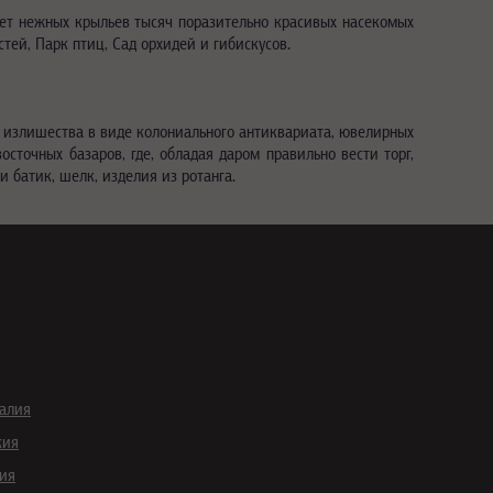
пет нежных крыльев тысяч поразительно красивых насекомых
тей, Парк птиц, Сад орхидей и гибискусов.
е излишества в виде колониального антиквариата, ювелирных
осточных базаров, где, обладая даром правильно вести торг,
 батик, шелк, изделия из ротанга.
галия
кия
ия