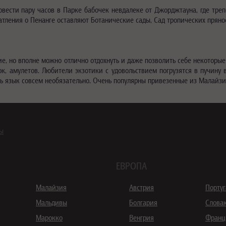
овести пару часов в Парке бабочек невдалеке от Джорджтауна, где тре
ления о Пенанге оставляют Ботанические сады, Сад тропических прянос
е, но вполне можно отлично отдохнуть и даже позволить себе некоторы
к, амулетов. Любители экзотики с удовольствием погрузятся в пучину в
ть язык совсем необязательно. Очень популярны привезенные из Малайзии
ны
ЕВРОПА
Малайзия
Австрия
Порту
Мальдивы
Болгария
Слова
Марокко
Венгрия
Франц