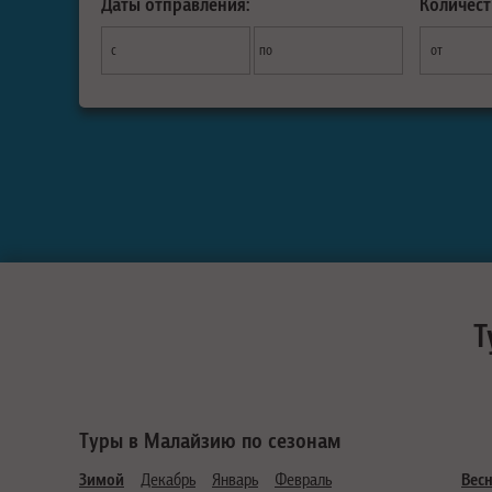
Даты отправления:
Количест
с
по
от
Т
Туры в Малайзию по сезонам
Зимой
Декабрь
Январь
Февраль
Вес