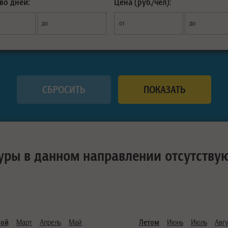
во дней:
Цена (руб./чел):
до
от
до
уры в данном направлении отсутству
ной
Март
Апрель
Май
Летом
Июнь
Июль
Авгу