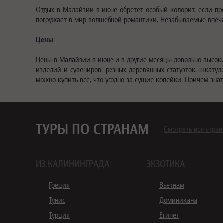
Отдых в Малайзии в июне обретет особый колорит, если пр
погружает в мир волшебной романтики. Незабываемые впечат
Цены
Цены в Малайзии в июне и в другие месяцы довольно высоки
изделий и сувениров: резных деревянных статуэток, шкатуло
можно купить все, что угодно за сущие копейки. Причем зна
ТУРЫ ПО СТРАНАМ
Смотреть все стра
ИЗ КАЛИНИНГРАДА
ЭКЗОТИКА
Греция
Вьетнам
Тунис
Доминикана
Турция
Египет