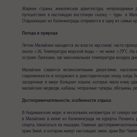
Жаркие страны, живописная архитектура, непроходимые д
путешествие в настоящую восточную сказку — туры в Мала
Отдыхающие из Калининграда отправятся в одну из самых к
Погода и природа
Летом Малайзия находится во власти муссонов: часто прохо
около +26. Температура морской воды — не ниже +29°C. На о
острове Лангкави, где максимальная температура воздуха дн
Малайзия славится великолепными джунглями, населен
современности и погружают в доисторическую эпоху, когда З
загадочные в мире большие кошки, которых мало кому удав
малайские медведи, кабаны, чепрачные тапиры, обезьяны, р
Достопримечательности, особенности отдыха
В Андаманском море, в нескольких километрах от северо-за
в Малайзию в июне из Калининграда на курорты Пенанга, р
спорта, покататься на лошадях. Главные достопримечательно
храм Змей, в котором живут настоящие змеи, храм Ват-Чай