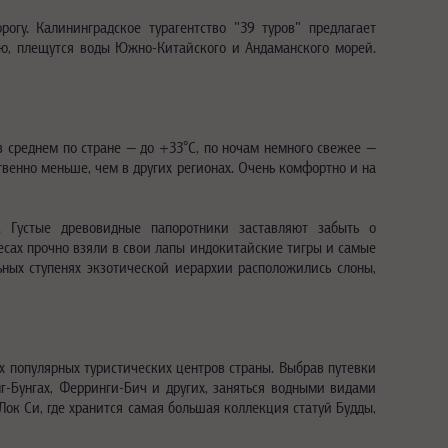
гу. Калининградское турагентство "39 туров" предлагает
ью, плещутся воды Южно-Китайского и Андаманского морей.
в среднем по стране — до +33°C, по ночам немного свежее —
твенно меньше, чем в других регионах. Очень комфортно и на
 Густые древовидные папоротники заставляют забыть о
лесах прочно взяли в свои лапы индокитайские тигры и самые
ьных ступенях экзотической иерархии расположились слоны,
х популярных туристических центров страны. Выбрав путевки
г-Бунгах, Ферринги-Бич и других, заняться водными видами
Лок Си, где хранится самая большая коллекция статуй Будды,