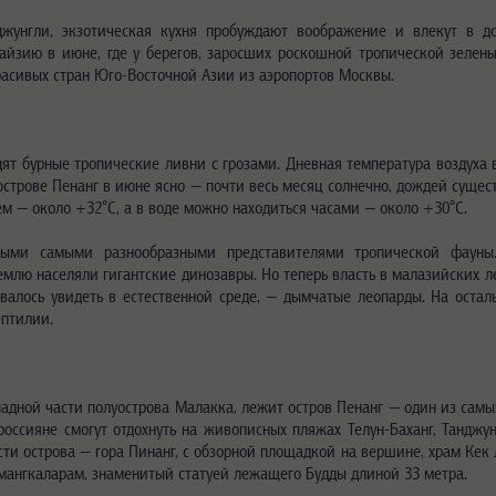
жунгли, экзотическая кухня пробуждают воображение и влекут в доро
йзию в июне, где у берегов, заросших роскошной тропической зелен
расивых стран Юго-Восточной Азии из аэропортов Москвы.
дят бурные тропические ливни с грозами. Дневная температура воздуха 
строве Пенанг в июне ясно — почти весь месяц солнечно, дождей сущес
ем — около +32°C, а в воде можно находиться часами — около +30°C.
ными самыми разнообразными представителями тропической фауны.
емлю населяли гигантские динозавры. Но теперь власть в малазийских 
алось увидеть в естественной среде, — дымчатые леопарды. На остал
ептилии.
падной части полуострова Малакка, лежит остров Пенанг — один из самы
оссияне смогут отдохнуть на живописных пляжах Телун-Баханг, Танджун
сти острова — гора Пинанг, с обзорной площадкой на вершине, храм Кек 
ямангкаларам, знаменитый статуей лежащего Будды длиной 33 метра.