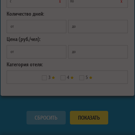
х
х
с
по
Количество дней:
от
до
Цена (руб./чел):
от
до
Категория отеля:
3
4
5