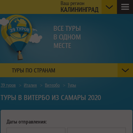
Ваш регион
КАЛИНИНГРАД
ТУРЫ ПО СТРАНАМ
39 туров
>
Италия
>
Витербо
>
Туры
ТУРЫ В ВИТЕРБО ИЗ САМАРЫ 2020
Даты отправления: