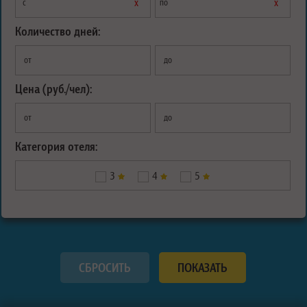
х
х
с
по
Количество дней:
от
до
Цена (руб./чел):
от
до
Категория отеля:
3
4
5