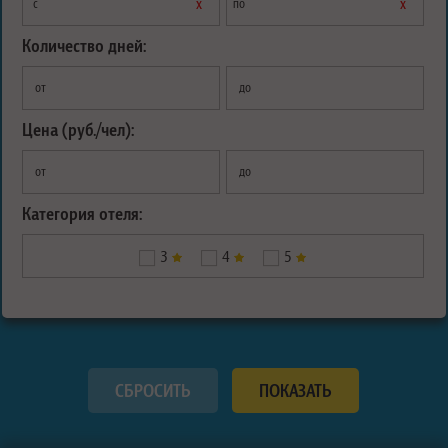
х
х
с
по
Количество дней:
от
до
Цена (руб./чел):
от
до
Категория отеля:
3
4
5