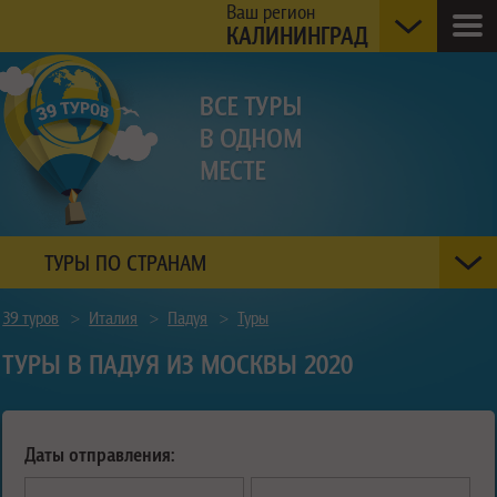
Ваш регион
КАЛИНИНГРАД
ТУРЫ ПО СТРАНАМ
39 туров
>
Италия
>
Падуя
>
Туры
ТУРЫ В ПАДУЯ ИЗ МОСКВЫ 2020
Даты отправления: