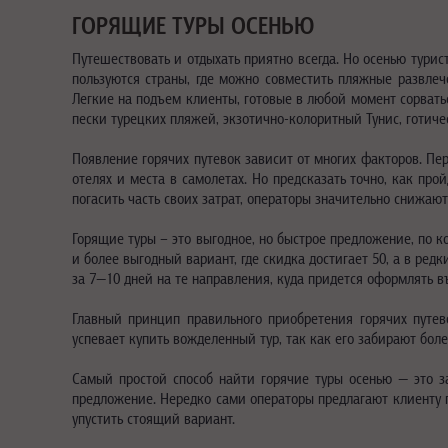
ГОРЯЩИЕ ТУРЫ ОСЕНЬЮ
Путешествовать и отдыхать приятно всегда. Но осенью тури
пользуются страны, где можно совместить пляжные развлеч
Легкие на подъем клиенты, готовые в любой момент сорвать
пески турецких пляжей, экзотично-колоритный Тунис, готиче
Появление горячих путевок зависит от многих факторов. Пе
отелях и места в самолетах. Но предсказать точно, как пр
погасить часть своих затрат, операторы значительно снижаю
Горящие туры – это выгодное, но быстрое предложение, по к
и более выгодный вариант, где скидка достигает 50, а в ре
за 7—10 дней на те направления, куда придется оформлять 
Главный принцип правильного приобретения горячих путев
успевает купить вожделенный тур, так как его забирают бол
Самый простой способ найти горячие туры осенью — это за
предложение. Нередко сами операторы предлагают клиенту п
упустить стоящий вариант.