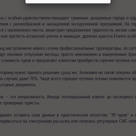
сты с особым удовольствием покидают туманные, дождливые города и еду
ения с разнообразной и насыщенной экскурсионной программой. На го
ся с насиженного места, мониторят предложения турагентств, желая сов
ская прелесть испанских улочек и манящая, древняя красота Египта осо
ред наступлением нового сезона профессиональные туроператоры, по со
ойдут пиковые отпускные месяцы, просто невозможно и выкупленные бро
т стоимость туров и предлагают клиентам приобрести горячие путевки ос
оторому нужно принять решение сразу же. Экономия на такой покупке об
дких случаях даже 70%. Чаще всего горящие путевки осенью появляются 
въездные документы.
ок – это оперативность. Иногда потенциальный клиент до последнего
ее проворные туристы.
ранее оставить свои данные в туристическом агентстве "39 туров" и 
одписаться на электронную рассылку или получать регулярные СМС-опов