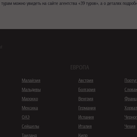
урам можно увидеть на сайте агентства «39 туров», а о деталях подроб
ны
ЕВРОПА
Малайзия
Австрия
Порту
Мальдивы
Болгария
Слова
Марокко
Венгрия
Франц
Мексика
Германия
Хорва
ОАЭ
Испания
Черно
Сейшелы
Италия
Чехия
Таиланд
Кипр