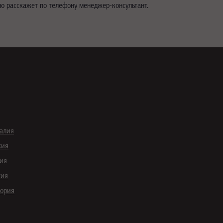
но расскажет по телефону менеджер-консультант.
галия
кия
ия
тия
гория