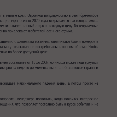
т в теплые края. Огромной популярностью в сентябре-ноябре
рящие туры осенью 2020 года открывается настоящая охота.
местить качественный отдых и выгодную цену. Гостеприимные
бенно привлекают любителей осеннего отдыха.
глашению с хозяевами гостиниц, оплачивают блоки номеров в
ни могут оказаться не востребованы в полном объеме. Чтобы
енью по более доступной цене.
ычно составляет от 15 до 20%, но иногда может подвернуться
примерно за неделю до момента вылета в безвизовые страны и
 выжидает максимального падения цены, а потом просто не
попросить менеджера позвонить, когда появится интересное
ещения, что позволяет постоянно быть в курсе событий и не