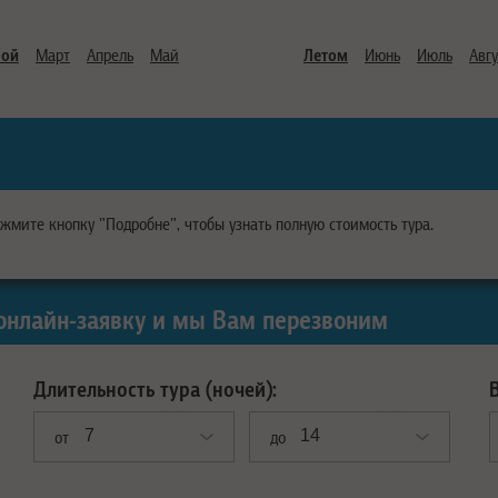
ной
Март
Апрель
Май
Летом
Июнь
Июль
Авгу
ажмите кнопку "Подробне", чтобы узнать полную стоимость тура.
онлайн-заявку и мы Вам перезвоним
Длительность тура (ночей):
от
до