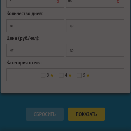
х
х
с
по
Количество дней:
от
до
Цена (руб./чел):
от
до
Категория отеля:
3
4
5