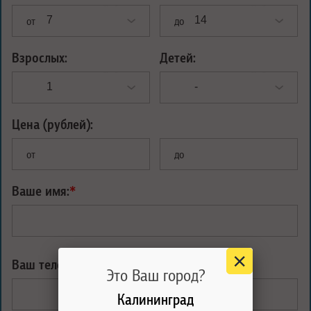
от
до
Взрослых:
Детей:
Цена (рублей):
от
до
Ваше имя:
*
Ваш телефон:
*
Это Ваш город?
Калининград