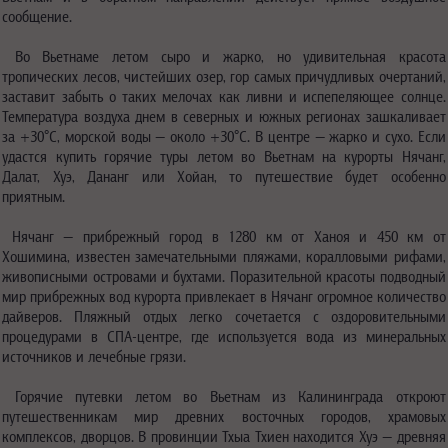
сообщение.
Во Вьетнаме летом сыро и жарко, но удивительная красота
тропических лесов, чистейших озер, гор самых причудливых очертаний,
заставит забыть о таких мелочах как ливни и испепеляющее солнце.
Температура воздуха днем в северных и южных регионах зашкаливает
за +30°C, морской воды — около +30°C. В центре — жарко и сухо. Если
удастся купить горячие туры летом во Вьетнам на курорты Нячанг,
Далат, Хуэ, Дананг или Хойан, то путешествие будет особенно
приятным.
Нячанг — прибрежный город в 1280 км от Ханоя и 450 км от
Хошимина, известен замечательными пляжами, коралловыми рифами,
живописными островами и бухтами. Поразительной красоты подводный
мир прибрежных вод курорта привлекает в Нячанг огромное количество
дайверов. Пляжный отдых легко сочетается с оздоровительными
процедурами в СПА-центре, где используется вода из минеральных
источников и лечебные грязи.
Горячие путевки летом во Вьетнам из Калининграда откроют
путешественникам мир древних восточных городов, храмовых
комплексов, дворцов. В провинции Тхыа Тхиен находится Хуэ — древняя