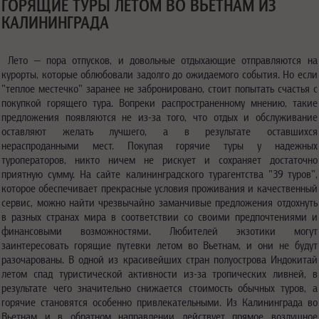
ГОРЯЩИЕ ТУРЫ ЛЕТОМ ВО ВЬЕТНАМ ИЗ
КАЛИНИНГРАДА
Лето — пора отпусков, и довольные отдыхающие отправляются на
курорты, которые облюбовали задолго до ожидаемого события. Но если
"теплое местечко" заранее не забронировано, стоит попытать счастья с
покупкой горящего тура. Вопреки распространенному мнению, такие
предложения появляются не из-за того, что отдых и обслуживание
оставляют желать лучшего, а в результате оставшихся
нераспроданными мест. Покупая горячие туры у надежных
туроператоров, никто ничем не рискует и сохраняет достаточно
приятную сумму. На сайте калининградского турагентства "39 туров",
которое обеспечивает прекрасные условия проживания и качественный
сервис, можно найти чрезвычайно заманчивые предложения отдохнуть
в разных странах мира в соответствии со своими предпочтениями и
финансовыми возможностями. Любителей экзотики могут
заинтересовать горящие путевки летом во Вьетнам, и они не будут
разочарованы. В одной из красивейших стран полуострова Индокитай
летом спад туристической активности из-за тропических ливней, в
результате чего значительно снижается стоимость обычных туров, а
горячие становятся особенно привлекательными. Из Калининграда во
Вьетнам и в обратном направлении действует прямое воздушное