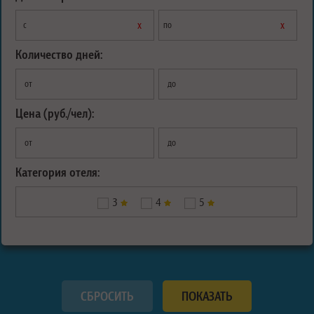
х
х
с
по
Количество дней:
от
до
Цена (руб./чел):
от
до
Категория отеля:
3
4
5