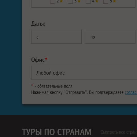
2
3
4
5
Даты:
с
по
Офис
*
*
- обязательные поля
Нажимая кнопку "Отправить", Вы подтверждаете
соглас
ТУРЫ ПО СТРАНАМ
Смотреть все стра