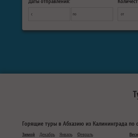
Даты отправления:
Количест
с
по
от
Т
Горящие туры в Абхазию из Калининграда по 
Зимой
Декабрь
Январь
Февраль
Вес