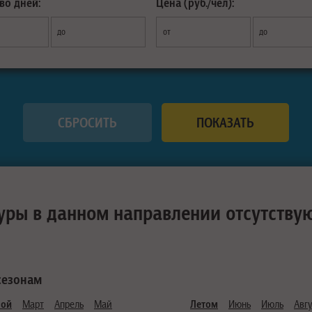
во дней:
Цена (руб./чел):
до
от
до
уры в данном направлении отсутству
сезонам
ной
Март
Апрель
Май
Летом
Июнь
Июль
Авгу