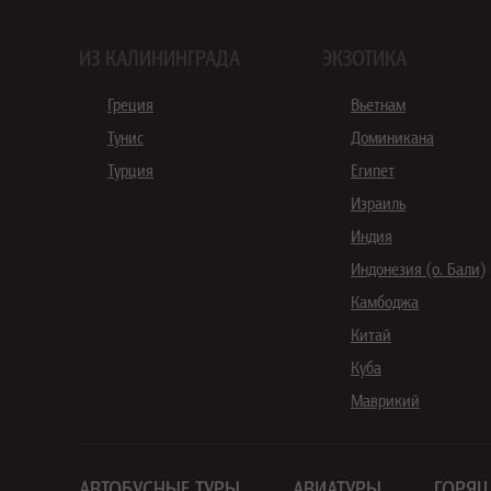
ИЗ КАЛИНИНГРАДА
ЭКЗОТИКА
Греция
Вьетнам
Тунис
Доминикана
Турция
Египет
Израиль
Индия
Индонезия (о. Бали)
Камбоджа
Китай
Куба
Маврикий
АВТОБУСНЫЕ ТУРЫ
АВИАТУРЫ
ГОРЯЩ