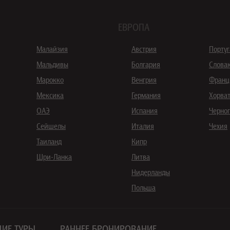
ЕВРОПА
Малайзия
Австрия
Порту
Мальдивы
Болгария
Слова
Марокко
Венгрия
Франц
Мексика
Германия
Хорва
ОАЭ
Испания
Черно
Сейшелы
Италия
Чехия
Таиланд
Кипр
Шри-Ланка
Литва
Нидерланды
Польша
ИЕ ТУРЫ
РАННЕЕ БРОНИРОВАНИЕ