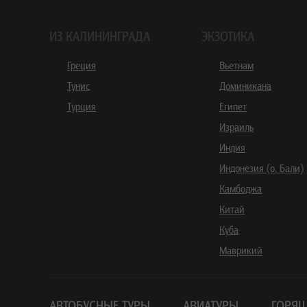
ИЗ КАЛИНИНГРАДА
ЭКЗОТИКА
Греция
Вьетнам
Тунис
Доминикана
Турция
Египет
Израиль
Индия
Индонезия (о. Бали)
Камбоджа
Китай
Куба
Маврикий
АВТОБУСНЫЕ ТУРЫ
АВИАТУРЫ
ГОРЯЩ