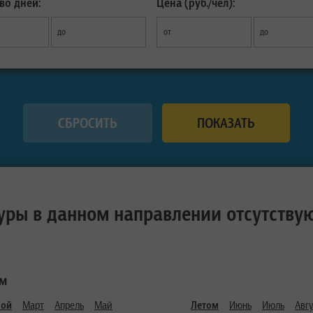
во дней:
Цена (руб./чел):
до
от
до
уры в данном направлении отсутству
ам
ной
Март
Апрель
Май
Летом
Июнь
Июль
Авгу