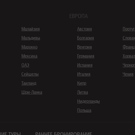
ЕВРОПА
Малайзия
Австрия
Порту
Мальдивы
Болгария
Слова
Марокко
Венгрия
Франц
Мексика
Германия
Хорва
ОАЭ
Испания
Черно
Сейшелы
Италия
Чехия
Таиланд
Кипр
Шри-Ланка
Литва
Нидерланды
Польша
ИЕ ТУРЫ
РАННЕЕ БРОНИРОВАНИЕ