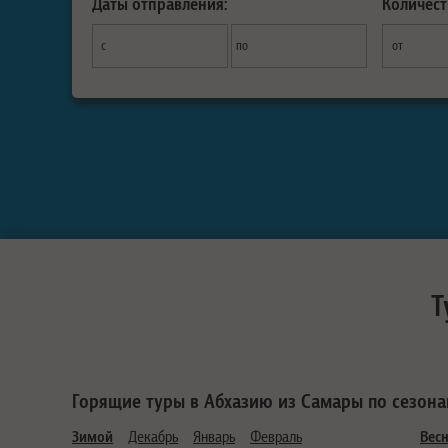
Даты отправления:
Количест
с
по
от
Т
Горящие туры в Абхазию из Самары по сезон
Зимой
Декабрь
Январь
Февраль
Вес