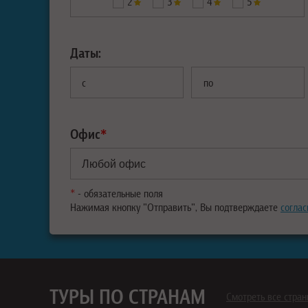
2
3
4
5
Даты:
с
по
Офис
*
*
- обязательные поля
Нажимая кнопку "Отправить", Вы подтверждаете
соглас
ТУРЫ ПО СТРАНАМ
Смотреть все стра