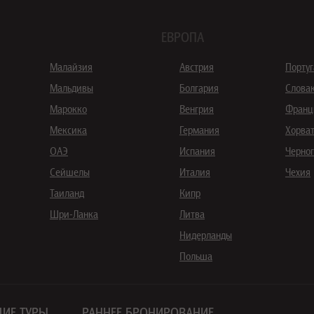
ЕВРОПА
Малайзия
Австрия
Порту
Мальдивы
Болгария
Слова
Марокко
Венгрия
Франц
Мексика
Германия
Хорва
ОАЭ
Испания
Черно
Сейшелы
Италия
Чехия
Таиланд
Кипр
Шри-Ланка
Литва
Нидерланды
Польша
ИЕ ТУРЫ
РАННЕЕ БРОНИРОВАНИЕ