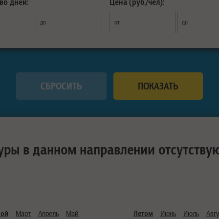
во дней:
Цена (руб./чел):
до
от
до
уры в данном направлении отсутству
ной
Март
Апрель
Май
Летом
Июнь
Июль
Авгу