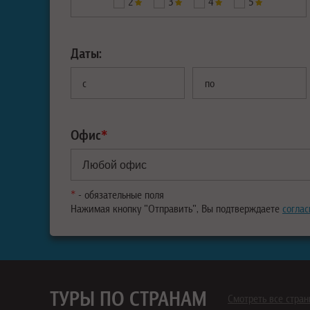
2
3
4
5
Даты:
с
по
Офис
*
*
- обязательные поля
Нажимая кнопку "Отправить", Вы подтверждаете
соглас
ТУРЫ ПО СТРАНАМ
Смотреть все стра