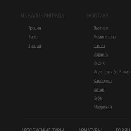
ИЗ КАЛИНИНГРАДА
ЭКЗОТИКА
Греция
Вьетнам
Тунис
Доминикана
Турция
Египет
Израиль
Индия
Индонезия (о. Бали)
Камбоджа
Китай
Куба
Маврикий
АВТОБУСНЫЕ ТУРЫ
АВИАТУРЫ
ГОРЯЩ