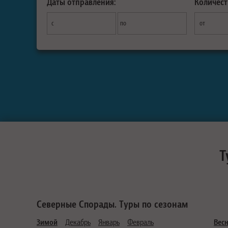
Даты отправления:
Количест
с
по
от
Т
Северные Спорады. Туры по сезонам
Зимой
Декабрь
Январь
Февраль
Вес