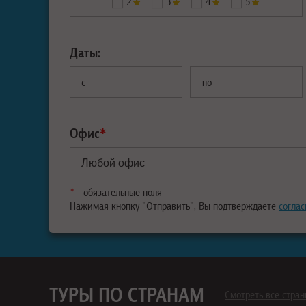
2
3
4
5
Даты:
с
по
Офис
*
*
- обязательные поля
Нажимая кнопку "Отправить", Вы подтверждаете
соглас
ТУРЫ ПО СТРАНАМ
Смотреть все стра