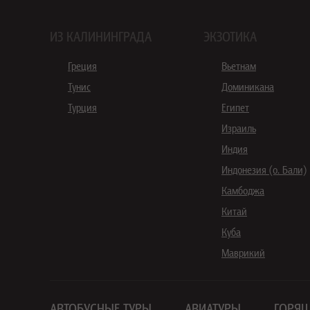
ИЗ КАЛИНИНГРАДА
ЭКЗОТИКА
Греция
Вьетнам
Тунис
Доминикана
Турция
Египет
Израиль
Индия
Индонезия (о. Бали)
Камбоджа
Китай
Куба
Маврикий
АВТОБУСНЫЕ ТУРЫ
АВИАТУРЫ
ГОРЯЩ