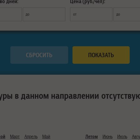
во дней:
Цена (руб./чел):
до
от
до
уры в данном направлении отсутству
ной
Март
Апрель
Май
Летом
Июнь
Июль
Авгу