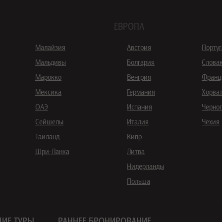
ЕВРОПА
Малайзия
Австрия
Порту
Мальдивы
Болгария
Слова
Марокко
Венгрия
Франц
Мексика
Германия
Хорва
ОАЭ
Испания
Черно
Сейшелы
Италия
Чехия
Таиланд
Кипр
Шри-Ланка
Литва
Нидерланды
Польша
ИЕ ТУРЫ
РАННЕЕ БРОНИРОВАНИЕ