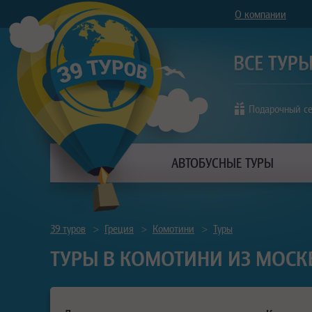
О компании
Подарочный с
АВТОБУСНЫЕ ТУРЫ
39 туров
>
Греция
>
Комотини
>
Туры
ТУРЫ В КОМОТИНИ ИЗ МОСК