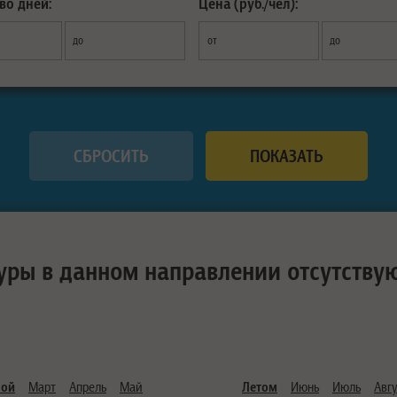
во дней:
Цена (руб./чел):
до
от
до
уры в данном направлении отсутству
ной
Март
Апрель
Май
Летом
Июнь
Июль
Авгу