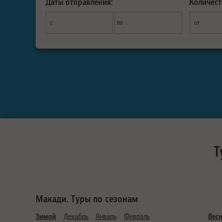
Даты отправления:
Количест
с
по
от
Т
Макади. Туры по сезонам
Зимой
Декабрь
Январь
Февраль
Вес