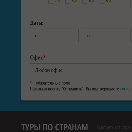
2
3
4
5
Даты:
с
по
Офис
*
*
- обязательные поля
Нажимая кнопку "Отправить", Вы подтверждаете
соглас
ТУРЫ ПО СТРАНАМ
Смотреть все стра