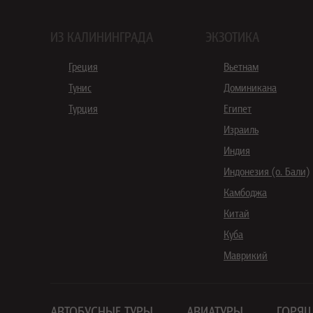
ИЗ КАЛИНИНГРАДА
ЭКЗОТИКА
Греция
Вьетнам
Тунис
Доминикана
Турция
Египет
Израиль
Индия
Индонезия (о. Бали)
Камбоджа
Китай
Куба
Маврикий
АВТОБУСНЫЕ ТУРЫ
АВИАТУРЫ
ГОРЯЩ