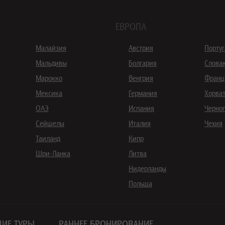
ЕВРОПА
Малайзия
Австрия
Порту
Мальдивы
Болгария
Слова
Марокко
Венгрия
Франц
Мексика
Германия
Хорва
ОАЭ
Испания
Черно
Сейшелы
Италия
Чехия
Таиланд
Кипр
Шри-Ланка
Литва
Нидерланды
Польша
ИЕ ТУРЫ
РАННЕЕ БРОНИРОВАНИЕ