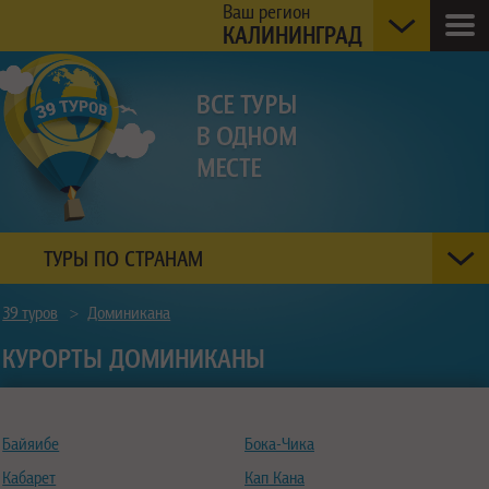
Ваш регион
КАЛИНИНГРАД
ТУРЫ ПО СТРАНАМ
39 туров
>
Доминикана
КУРОРТЫ ДОМИНИКАНЫ
Байяибе
Бока-Чика
Кабарет
Кап Кана