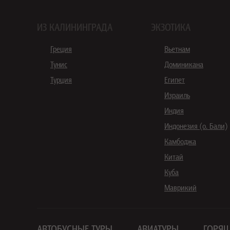
ИЗ КАЛИНИНГРАДА
ЭКЗОТИКА
Греция
Вьетнам
Тунис
Доминикана
Турция
Египет
Израиль
Индия
Индонезия (о. Бали)
Камбоджа
Китай
Куба
Маврикий
АВТОБУСНЫЕ ТУРЫ
АВИАТУРЫ
ГОРЯЩ