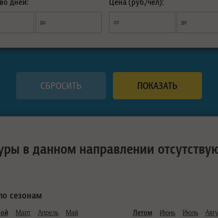
во дней:
Цена (руб./чел):
до
от
до
уры в данном направлении отсутству
по сезонам
ной
Март
Апрель
Май
Летом
Июнь
Июль
Авгу