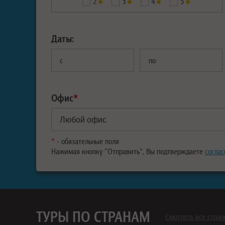
2
3
4
5
Даты:
с
по
Офис
*
*
- обязательные поля
Нажимая кнопку "Отправить", Вы подтверждаете
соглас
ТУРЫ ПО СТРАНАМ
Смотреть все стра