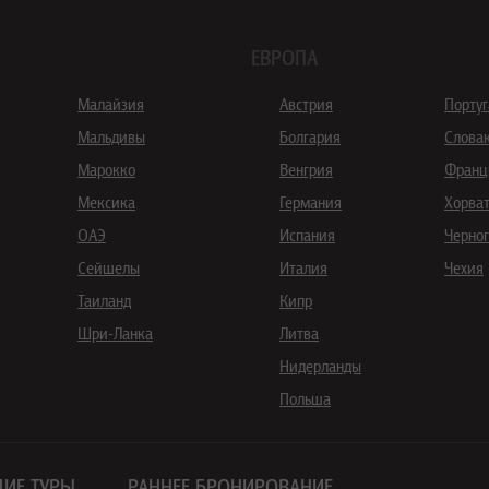
ЕВРОПА
Малайзия
Австрия
Порту
Мальдивы
Болгария
Слова
Марокко
Венгрия
Франц
Мексика
Германия
Хорва
ОАЭ
Испания
Черно
Сейшелы
Италия
Чехия
Таиланд
Кипр
Шри-Ланка
Литва
Нидерланды
Польша
ИЕ ТУРЫ
РАННЕЕ БРОНИРОВАНИЕ