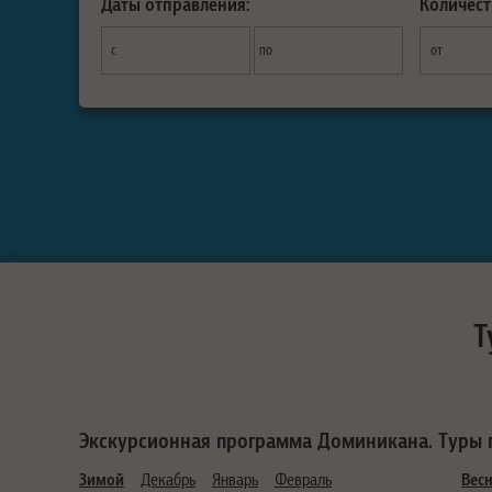
Даты отправления:
Количест
с
по
от
Т
Экскурсионная программа Доминикана. Туры 
Зимой
Декабрь
Январь
Февраль
Вес