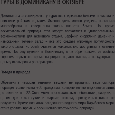
ТУРЫ В ДОМИНИКАНУ В ОКТЯБРЕ
Доминикана ассоциируется у туристов с идеально белыми пляжами и
поистине райским отдыхом. Именно здесь можно увидеть, насколько
многообразна и совершенна жизнь планеты Земля. Но, кроме
восхитительной природы, этот курорт впечатляет и универсальными
возможностями для активного отдыха. Серфинг, снорклинг, дайвинг и
изысканный темный загар – все это создает огромную популярность
такого отдыха, который считается максимально доступным в осеннее
время. Поэтому путевки в Доминикану в октябре пользуются особым
спросом, ведь в это время на родине падают листья, а на курортах –
цены у отельеров и рестораторов.
Погода и природа
Обременять чемодан теплыми вещами не придется, ведь октябрь
порадует солнечными +30 градусами, которые ночью опускаются лишь
до отметки в +22. Хотя могут прослеживаться небольшие дождики, в
целом дни стоят сухие и жаркие, поэтому простудиться никак не
получится. Кроме познания загадочного водного мира Карибского моря,
стоит уделить время и восхищению экзотической природой.