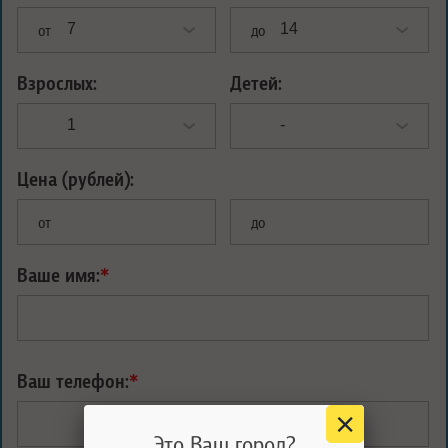
от
до
Взрослых:
Детей:
Цена (рублей):
от
до
Ваше имя:
*
Ваш телефон:
*
Это Ваш город?