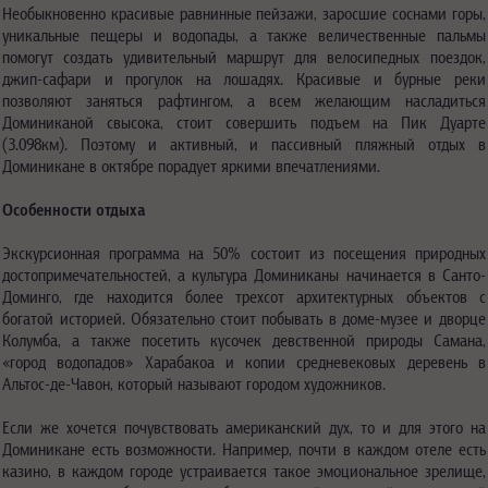
Необыкновенно красивые равнинные пейзажи, заросшие соснами горы,
уникальные пещеры и водопады, а также величественные пальмы
помогут создать удивительный маршрут для велосипедных поездок,
джип-сафари и прогулок на лошадях. Красивые и бурные реки
позволяют заняться рафтингом, а всем желающим насладиться
Доминиканой свысока, стоит совершить подъем на Пик Дуарте
(3.098км). Поэтому и активный, и пассивный пляжный отдых в
Доминикане в октябре порадует яркими впечатлениями.
Особенности отдыха
Экскурсионная программа на 50% состоит из посещения природных
достопримечательностей, а культура Доминиканы начинается в Санто-
Доминго, где находится более трехсот архитектурных объектов с
богатой историей. Обязательно стоит побывать в доме-музее и дворце
Колумба, а также посетить кусочек девственной природы Самана,
«город водопадов» Харабакоа и копии средневековых деревень в
Альтос-де-Чавон, который называют городом художников.
Если же хочется почувствовать американский дух, то и для этого на
Доминикане есть возможности. Например, почти в каждом отеле есть
казино, в каждом городе устраивается такое эмоциональное зрелище,