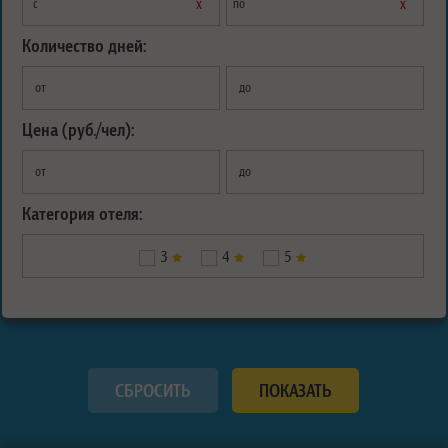
х
х
с
по
Количество дней:
от
до
Цена (руб./чел):
от
до
Категория отеля:
3
4
5