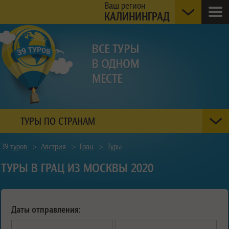
Ваш регион
КАЛИНИНГРАД
ТУРЫ ПО СТРАНАМ
39 туров
>
Австрия
>
Грац
>
Туры
ТУРЫ В ГРАЦ ИЗ МОСКВЫ 2020
Даты отправления: