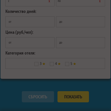
х
х
с
по
Количество дней:
от
до
Цена (руб./чел):
от
до
Категория отеля:
3
4
5