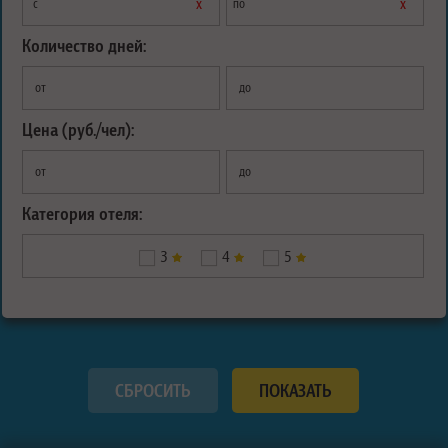
х
х
с
по
Количество дней:
от
до
Цена (руб./чел):
от
до
Категория отеля:
3
4
5