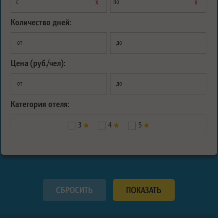
х
х
с
по
Количество дней:
от
до
Цена (руб./чел):
от
до
Категория отеля:
3
4
5