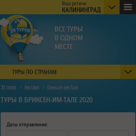
Ваш регион
КАЛИНИНГРАД
ТУРЫ ПО СТРАНАМ
39 туров
>
Австрия
>
Бриксен-им-Тале
ТУРЫ В БРИКСЕН-ИМ-ТАЛЕ 2020
Даты отправления: