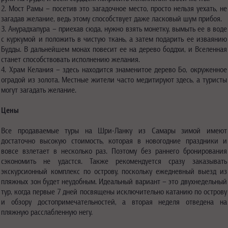
2. Мост Рамы – посетив это загадочное место, просто нельзя уехать, не
загадав желание, ведь этому способствует даже ласковый шум прибоя.
3. Анурадхапура – приехав сюда, нужно взять монетку, вымыть ее в воде
с куркумой и положить в чистую ткань, а затем подарить ее изваянию
Будды. В дальнейшем монах повесит ее на дерево боддхи, и Вселенная
станет способствовать исполнению желания.
4. Храм Келания – здесь находится знаменитое дерево Бо, окруженное
оградой из золота. Местные жители часто медитируют здесь, а туристы
могут загадать желание.
Цены
Все продаваемые туры на Шри-Ланку из Самары зимой имеют
достаточно высокую стоимость, которая в новогодние праздники и
вовсе взлетает в несколько раз. Поэтому без раннего бронирования
сэкономить не удастся. Также рекомендуется сразу заказывать
экскурсионный комплекс по острову, поскольку ежедневный выезд из
пляжных зон будет неудобным. Идеальный вариант – это двухнедельный
тур, когда первые 7 дней посвящены исключительно катанию по острову
и обзору достопримечательностей, а вторая неделя отведена на
пляжную расслабленную негу.