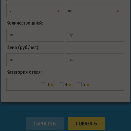
х
х
с
по
Количество дней:
от
до
Цена (руб./чел):
от
до
Категория отеля:
3
4
5