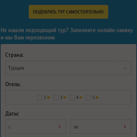
ПОДОБРАТЬ ТУР САМОСТОЯТЕЛЬНО
Не нашли подходящий тур? Заполните онлайн-заявку
и мы Вам перезвоним
Страна:
Отель:
2
3
4
5
Даты:
х
х
с
по