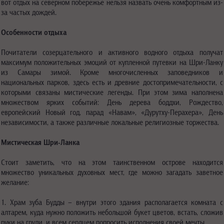
вот отдых на северном побережье нельзя назвать очень комфортным из-
за частых дождей.
Особенности отдыха
Почитатели созерцательного и активного водного отдыха получат
максимум положительных эмоций от купленной путевки на Шри-Ланку
из Самары зимой. Кроме многочисленных заповедников и
национальных парков, здесь есть и древние достопримечательности, с
которыми связаны мистические легенды. При этом зима наполнена
множеством ярких событий: День дерева боддхи, Рождество,
европейский Новый год, парад «Навам», «Дурутху-Перахера», День
независимости, а также различные локальные религиозные торжества.
Мистическая Шри-Ланка
Стоит заметить, что на этом таинственном острове находится
множество уникальных духовных мест, где можно загадать заветное
желание:
1. Храм зуба Будды – внутри этого здания располагается комната с
алтарем, куда нужно положить небольшой букет цветов, встать, сложив
руки на груди, и всем сердцем попросить исполнения своей мечты.