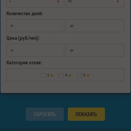
х
х
с
по
Количество дней:
от
до
Цена (руб./чел):
от
до
Категория отеля:
3
4
5