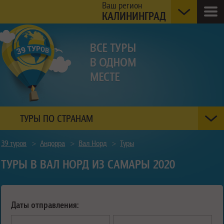
Ваш регион
КАЛИНИНГРАД
ТУРЫ ПО СТРАНАМ
39 туров
>
Андорра
>
Вал Норд
>
Туры
ТУРЫ В ВАЛ НОРД ИЗ САМАРЫ 2020
Даты отправления: