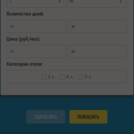
х
х
с
по
Количество дней:
от
до
Цена (руб./чел):
от
до
Категория отеля:
3
4
5