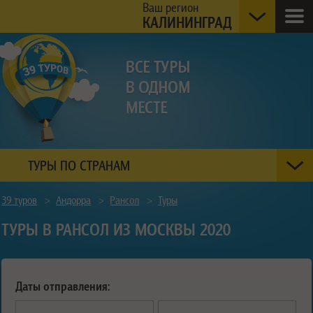
Ваш регион
КАЛИНИНГРАД
ТУРЫ ПО СТРАНАМ
39 туров
>
Андорра
>
Рансол
>
Туры
ТУРЫ В РАНСОЛ ИЗ МОСКВЫ 2020
Даты отправления: