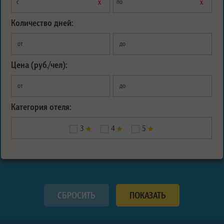
х
х
с
по
Количество дней:
от
до
Цена (руб./чел):
от
до
Категория отеля:
3
4
5