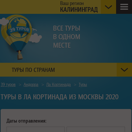
Ваш регион
КАЛИНИНГРАД
ТУРЫ ПО СТРАНАМ
39 туров
>
Андорра
>
Ла Кортинада
>
Туры
ТУРЫ В ЛА КОРТИНАДА ИЗ МОСКВЫ 2020
Даты отправления: