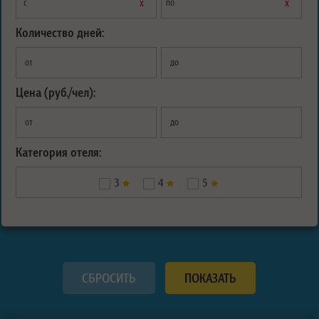
х
х
с
по
Количество дней:
от
до
Цена (руб./чел):
от
до
Категория отеля:
3
4
5