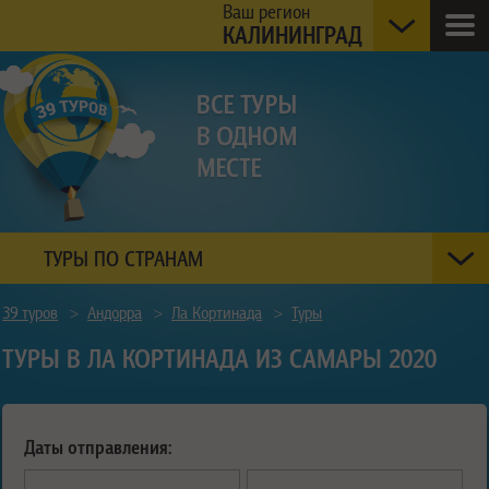
Ваш регион
КАЛИНИНГРАД
ТУРЫ ПО СТРАНАМ
39 туров
>
Андорра
>
Ла Кортинада
>
Туры
ТУРЫ В ЛА КОРТИНАДА ИЗ САМАРЫ 2020
Даты отправления: