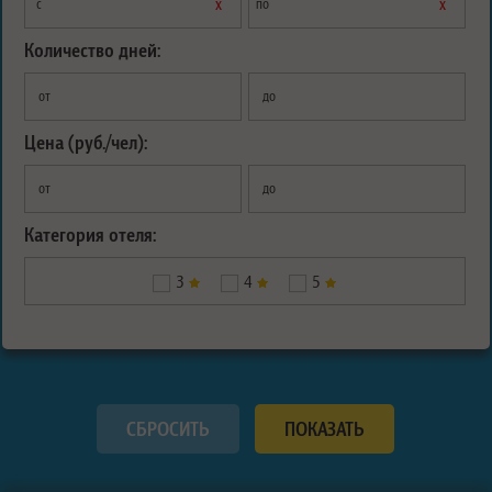
х
х
с
по
Количество дней:
от
до
Цена (руб./чел):
от
до
Категория отеля:
3
4
5