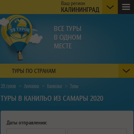
Ваш регион
КАЛИНИНГРАД
ТУРЫ ПО СТРАНАМ
39 туров
>
Андорра
>
Канильо
>
Туры
ТУРЫ В КАНИЛЬО ИЗ САМАРЫ 2020
Даты отправления: