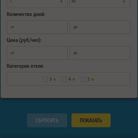
х
х
с
по
Количество дней:
от
до
Цена (руб./чел):
от
до
Категория отеля:
3
4
5