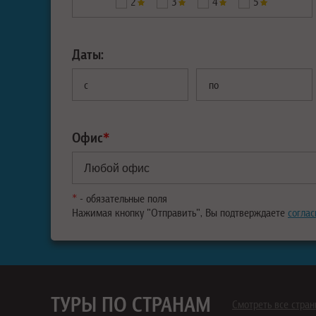
2
3
4
5
Даты:
с
по
Офис
*
*
- обязательные поля
Нажимая кнопку "Отправить", Вы подтверждаете
соглас
ТУРЫ ПО СТРАНАМ
Смотреть все стра