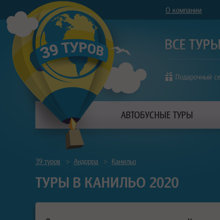
О компании
Подарочный с
АВТОБУСНЫЕ ТУРЫ
39 туров
>
Андорра
>
Канильо
ТУРЫ В КАНИЛЬО 2020