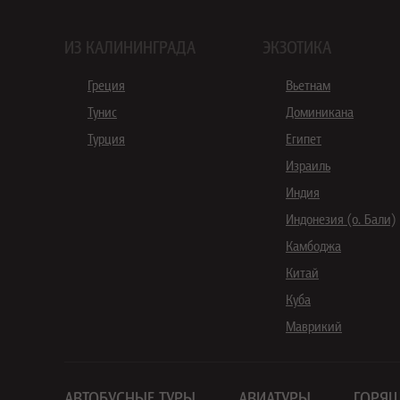
ИЗ КАЛИНИНГРАДА
ЭКЗОТИКА
Греция
Вьетнам
Тунис
Доминикана
Турция
Египет
Израиль
Индия
Индонезия (о. Бали)
Камбоджа
Китай
Куба
Маврикий
АВТОБУСНЫЕ ТУРЫ
АВИАТУРЫ
ГОРЯЩ