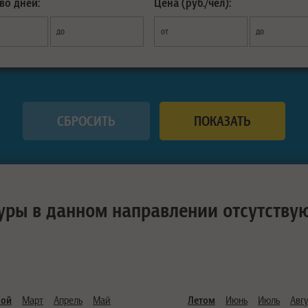
во дней:
Цена (руб./чел):
до
от
до
уры в данном направлении отсутству
ной
Март
Апрель
Май
Летом
Июнь
Июль
Авгу