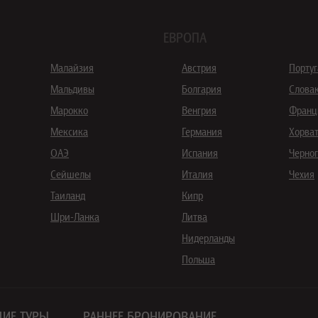
ЕВРОПА
Малайзия
Австрия
Порту
Мальдивы
Болгария
Слова
Марокко
Венгрия
Франц
Мексика
Германия
Хорва
ОАЭ
Испания
Черно
Сейшелы
Италия
Чехия
Таиланд
Кипр
Шри-Ланка
Литва
Нидерланды
Польша
ИЕ ТУРЫ
РАННЕЕ БРОНИРОВАНИЕ