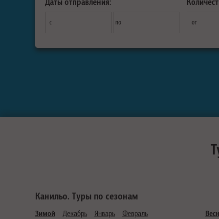
Даты отправления:
Количест
с
по
от
Т
Канильо. Туры по сезонам
Зимой
Декабрь
Январь
Февраль
Вес