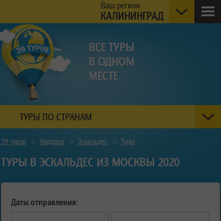
Ваш регион
КАЛИНИНГРАД
ТУРЫ ПО СТРАНАМ
39 туров
>
Андорра
>
Эскальдес
>
Туры
ТУРЫ В ЭСКАЛЬДЕС ИЗ МОСКВЫ 2020
Даты отправления: