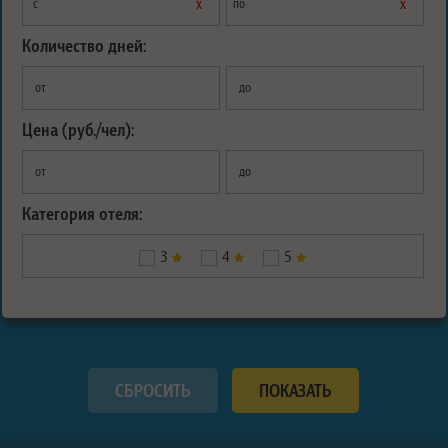
х
х
с
по
Количество дней:
от
до
Цена (руб./чел):
от
до
Категория отеля:
3
4
5