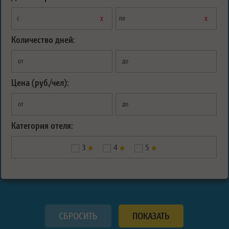
х
х
с
по
Количество дней:
от
до
Цена (руб./чел):
от
до
Категория отеля:
3
4
5