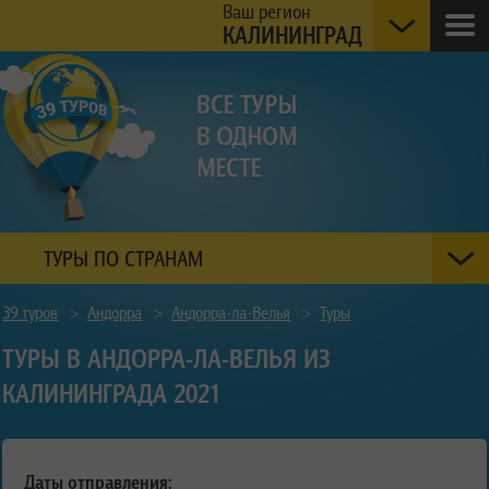
Ваш регион
КАЛИНИНГРАД
ТУРЫ ПО СТРАНАМ
39 туров
>
Андорра
>
Андорра-ла-Велья
>
Туры
ТУРЫ В АНДОРРА-ЛА-ВЕЛЬЯ ИЗ
КАЛИНИНГРАДА 2021
Даты отправления: