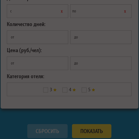
х
х
с
по
Количество дней:
от
до
Цена (руб./чел):
от
до
Категория отеля:
3
4
5