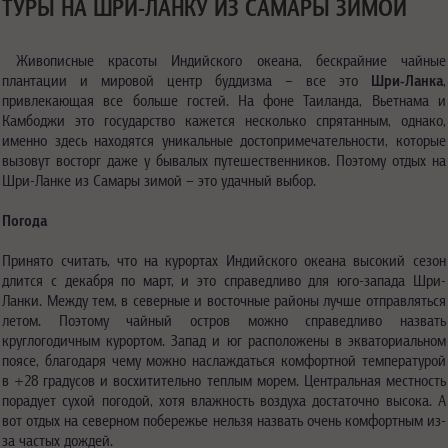
ТУРЫ НА ШРИ-ЛАНКУ ИЗ САМАРЫ ЗИМОЙ
Живописные красоты Индийского океана, бескрайние чайные
плантации и мировой центр буддизма – все это
Шри-Ланка
,
привлекающая все больше гостей. На фоне Таиланда, Вьетнама и
Камбоджи это государство кажется несколько спрятанным, однако,
именно здесь находятся уникальные достопримечательности, которые
вызовут восторг даже у бывалых путешественников. Поэтому отдых на
Шри-Ланке из Самары зимой – это удачный выбор.
Погода
Принято считать, что на курортах Индийского океана высокий сезон
длится с декабря по март, и это справедливо для юго-запада Шри-
Ланки. Между тем, в северные и восточные районы лучше отправляться
летом. Поэтому чайный остров можно справедливо назвать
круглогодичным курортом. Запад и юг расположены в экваториальном
поясе, благодаря чему можно наслаждаться комфортной температурой
в +28 градусов и восхитительно теплым морем. Центральная местность
порадует сухой погодой, хотя влажность воздуха достаточно высока. А
вот отдых на северном побережье нельзя назвать очень комфортным из-
за частых дождей.