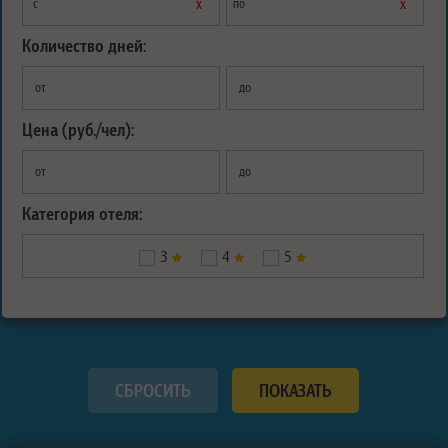
х
х
с
по
Количество дней:
от
до
Цена (руб./чел):
от
до
Категория отеля:
3
4
5