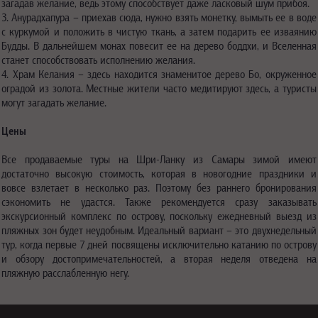
загадав желание, ведь этому способствует даже ласковый шум прибоя.
3. Анурадхапура – приехав сюда, нужно взять монетку, вымыть ее в воде
с куркумой и положить в чистую ткань, а затем подарить ее изваянию
Будды. В дальнейшем монах повесит ее на дерево боддхи, и Вселенная
станет способствовать исполнению желания.
4. Храм Келания – здесь находится знаменитое дерево Бо, окруженное
оградой из золота. Местные жители часто медитируют здесь, а туристы
могут загадать желание.
Цены
Все продаваемые туры на Шри-Ланку из Самары зимой имеют
достаточно высокую стоимость, которая в новогодние праздники и
вовсе взлетает в несколько раз. Поэтому без раннего бронирования
сэкономить не удастся. Также рекомендуется сразу заказывать
экскурсионный комплекс по острову, поскольку ежедневный выезд из
пляжных зон будет неудобным. Идеальный вариант – это двухнедельный
тур, когда первые 7 дней посвящены исключительно катанию по острову
и обзору достопримечательностей, а вторая неделя отведена на
пляжную расслабленную негу.