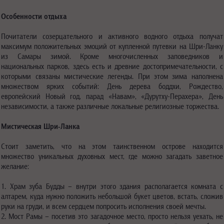
Особенности отдыха
Почитатели созерцательного и активного водного отдыха получат
максимум положительных эмоций от купленной путевки на Шри-Ланку
из Самары зимой. Кроме многочисленных заповедников и
национальных парков, здесь есть и древние достопримечательности, с
которыми связаны мистические легенды. При этом зима наполнена
множеством ярких событий: День дерева боддхи, Рождество,
европейский Новый год, парад «Навам», «Дурутху-Перахера», День
независимости, а также различные локальные религиозные торжества.
Мистическая Шри-Ланка
Стоит заметить, что на этом таинственном острове находится
множество уникальных духовных мест, где можно загадать заветное
желание:
1. Храм зуба Будды – внутри этого здания располагается комната с
алтарем, куда нужно положить небольшой букет цветов, встать, сложив
руки на груди, и всем сердцем попросить исполнения своей мечты.
2. Мост Рамы – посетив это загадочное место, просто нельзя уехать, не