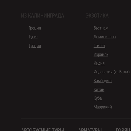
ИЗ КАЛИНИНГРАДА
ЭКЗОТИКА
Греция
Вьетнам
Тунис
Доминикана
Турция
Египет
Израиль
Индия
Индонезия (о. Бали)
Камбоджа
Китай
Куба
Маврикий
АВТОБУСНЫЕ ТУРЫ
АВИАТУРЫ
ГОРЯЩ