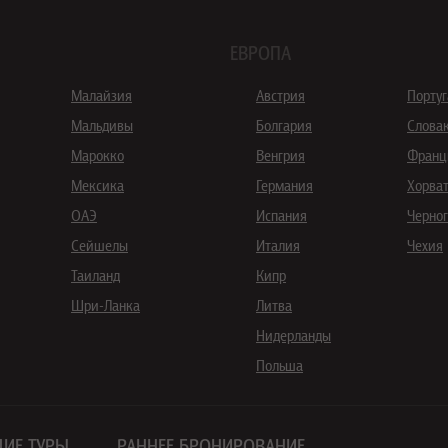
ЕВРОПА
Малайзия
Австрия
Порту
Мальдивы
Болгария
Слова
Марокко
Венгрия
Франц
Мексика
Германия
Хорва
ОАЭ
Испания
Черно
Сейшелы
Италия
Чехия
Таиланд
Кипр
Шри-Ланка
Литва
Нидерланды
Польша
ИЕ ТУРЫ
РАННЕЕ БРОНИРОВАНИЕ