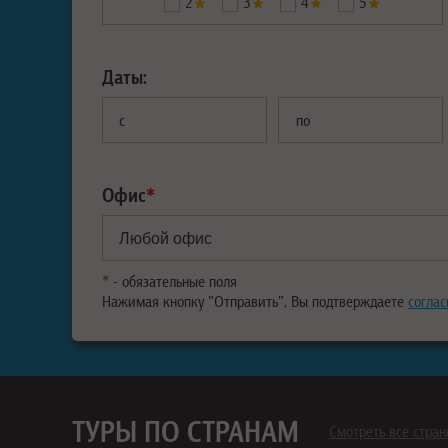
2
3
4
5
Даты:
с
по
Офис
*
*
- обязательные поля
Нажимая кнопку "Отправить", Вы подтверждаете
соглас
ТУРЫ ПО СТРАНАМ
Смотреть все стра