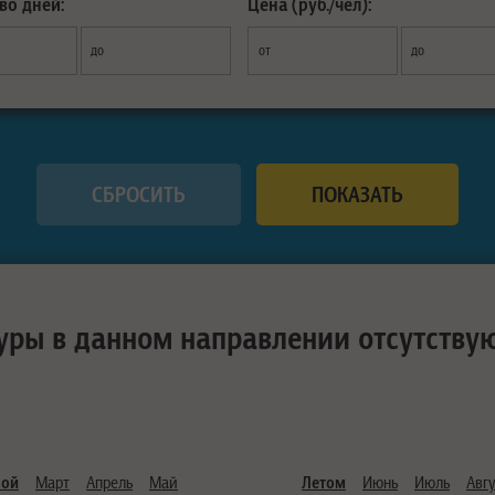
во дней:
Цена (руб./чел):
до
от
до
уры в данном направлении отсутству
ной
Март
Апрель
Май
Летом
Июнь
Июль
Авгу