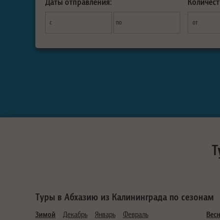
Даты отправления:
Количест
с
по
от
Т
Туры в Абхазию из Калининграда по сезонам
Зимой
Декабрь
Январь
Февраль
Вес