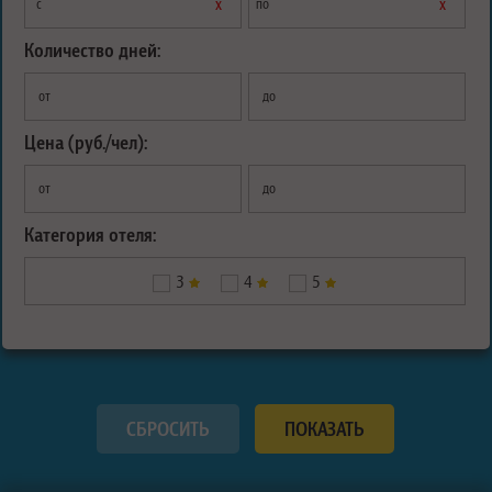
х
х
с
по
Количество дней:
от
до
Цена (руб./чел):
от
до
Категория отеля:
3
4
5