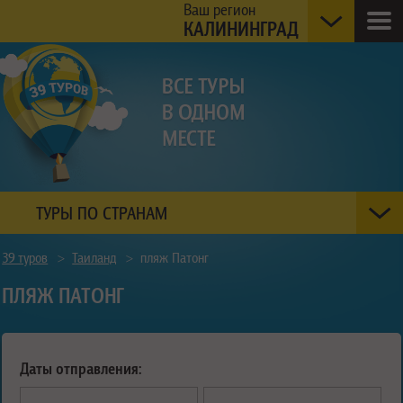
Ваш регион
КАЛИНИНГРАД
ТУРЫ ПО СТРАНАМ
39 туров
>
Таиланд
>
пляж Патонг
ПЛЯЖ ПАТОНГ
Даты отправления: