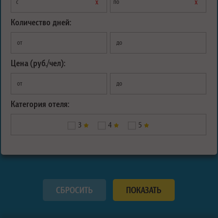
х
х
с
по
Количество дней:
от
до
Цена (руб./чел):
от
до
Категория отеля:
3
4
5