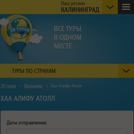
Ваш регион
КАЛИНИНГРАД
ТУРЫ ПО СТРАНАМ
39 туров
>
Мальдивы
>
Хаа Алифу Атолл
ХАА АЛИФУ АТОЛЛ
Даты отправления: