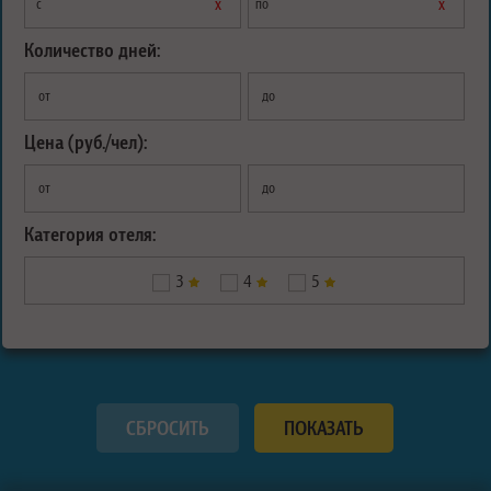
х
х
с
по
Количество дней:
от
до
Цена (руб./чел):
от
до
Категория отеля:
3
4
5