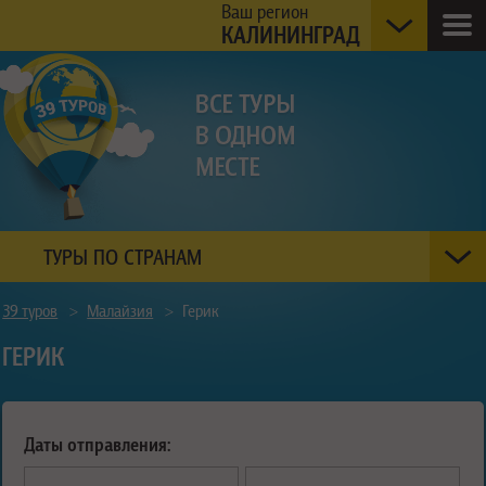
Ваш регион
КАЛИНИНГРАД
ТУРЫ ПО СТРАНАМ
39 туров
>
Малайзия
>
Герик
ГЕРИК
Даты отправления: