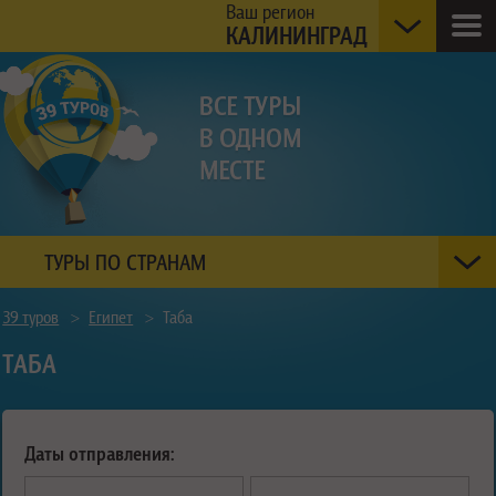
Ваш регион
КАЛИНИНГРАД
ТУРЫ ПО СТРАНАМ
39 туров
>
Египет
>
Таба
ТАБА
Даты отправления: