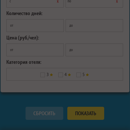
х
х
с
по
Количество дней:
от
до
Цена (руб./чел):
от
до
Категория отеля:
3
4
5