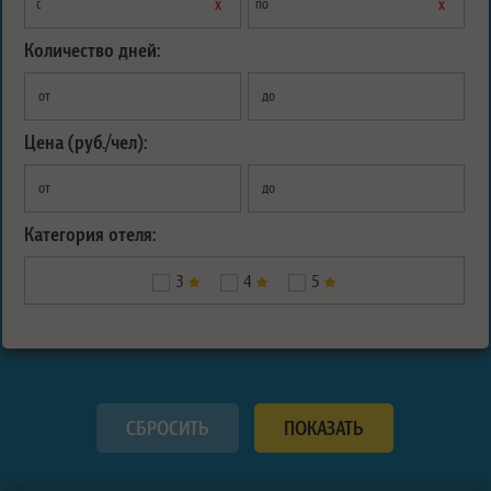
х
х
с
по
Количество дней:
от
до
Цена (руб./чел):
от
до
Категория отеля:
3
4
5