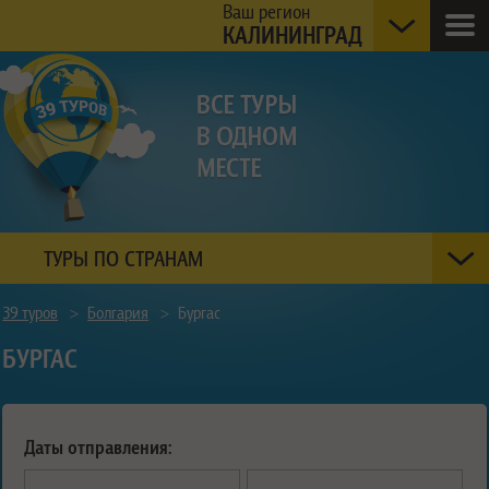
Ваш регион
КАЛИНИНГРАД
ТУРЫ ПО СТРАНАМ
39 туров
>
Болгария
>
Бургас
БУРГАС
Даты отправления: