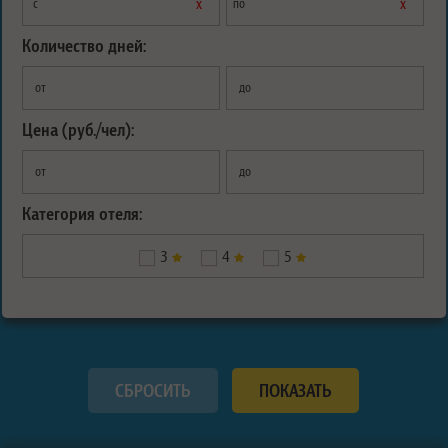
х
х
с
по
Количество дней:
от
до
Цена (руб./чел):
от
до
Категория отеля:
3
4
5