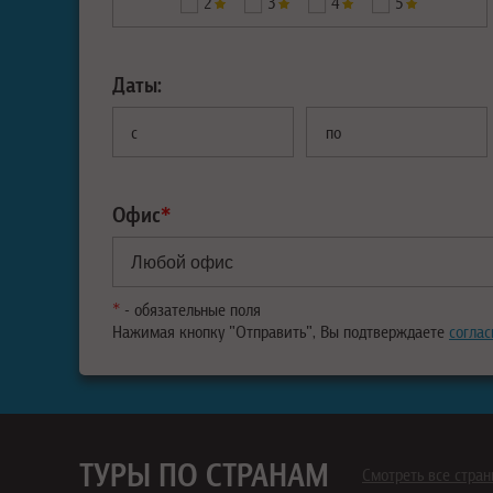
2
3
4
5
Даты:
с
по
Офис
*
*
- обязательные поля
Нажимая кнопку "Отправить", Вы подтверждаете
соглас
ТУРЫ ПО СТРАНАМ
Смотреть все стра