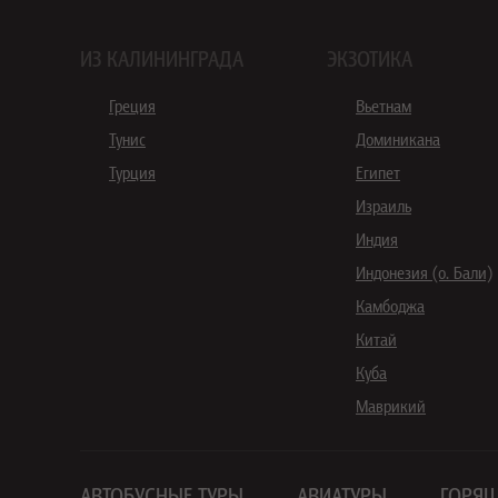
ИЗ КАЛИНИНГРАДА
ЭКЗОТИКА
Греция
Вьетнам
Тунис
Доминикана
Турция
Египет
Израиль
Индия
Индонезия (о. Бали)
Камбоджа
Китай
Куба
Маврикий
АВТОБУСНЫЕ ТУРЫ
АВИАТУРЫ
ГОРЯЩ