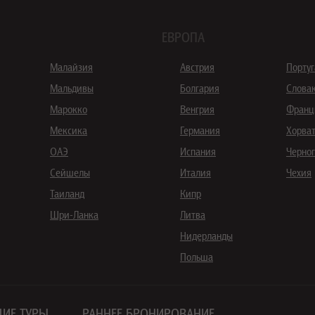
ЕВРОПА
Малайзия
Австрия
Порту
Мальдивы
Болгария
Слова
Марокко
Венгрия
Франц
Мексика
Германия
Хорва
ОАЭ
Испания
Черно
Сейшелы
Италия
Чехия
Таиланд
Кипр
Шри-Ланка
Литва
Нидерланды
Польша
ИЕ ТУРЫ
РАННЕЕ БРОНИРОВАНИЕ