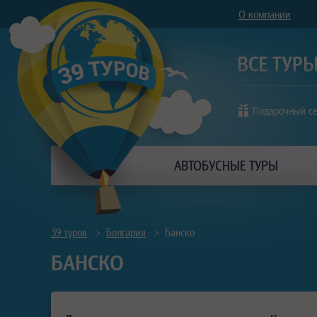
О компании
Подарочный с
АВТОБУСНЫЕ ТУРЫ
39 туров
>
Болгария
>
Банско
БАНСКО