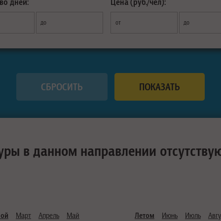
во дней:
Цена (руб./чел):
до
от
до
уры в данном направлении отсутству
ной
Март
Апрель
Май
Летом
Июнь
Июль
Авгу