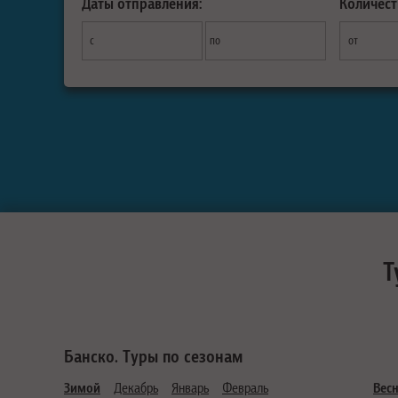
Даты отправления:
Количест
с
по
от
Т
Банско. Туры по сезонам
Зимой
Декабрь
Январь
Февраль
Вес