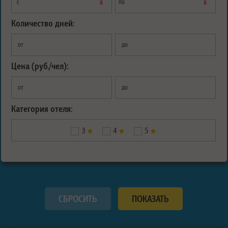
х
х
с
по
Количество дней:
от
до
Цена (руб./чел):
от
до
Категория отеля:
3
4
5