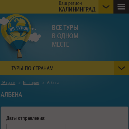
Ваш регион
КАЛИНИНГРАД
ТУРЫ ПО СТРАНАМ
39 туров
>
Болгария
>
Албена
АЛБЕНА
Даты отправления: