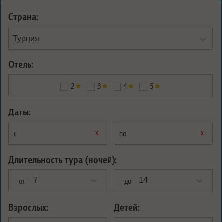
Страна:
Отель:
2
3
4
5
Даты:
х
х
с
по
Длительность тура (ночей):
от
до
Взрослых:
Детей: