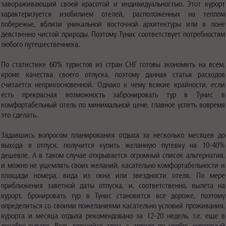
завораживающий своей красотой и индивидуальностью. Этот курорт
характеризуется изобилием отелей, расположенных на теплом
побережье, вблизи уникальной восточной архитектуры или в лоне
девственно чистой природы. Поэтому Тунис соответствует потребностям
любого путешественника.
По статистике 60% туристов из стран СНГ готовы экономить на всем,
кроме качества своего отпуска, поэтому данная статья расходов
считается неприкосновенной. Однако к чему всякие крайности, если
есть прекрасная возможность забронировать тур в Тунис в
комфортабельный отель по минимальной цене, главное успеть вовремя
это сделать.
Задавшись вопросом планирования отдыха за несколько месяцев до
выхода в отпуск, получится купить желанную путевку на 10-40%
дешевле. А в таком случае открывается огромный список альтернатив,
и можно не ущемлять своих желаний, касательно комфортабельности и
площади номера, вида из окна или звездности отеля. По мере
приближения заветной даты отпуска, и, соответственно, вылета на
курорт, бронировать тур в Тунис становится все дороже, поэтому
определиться со своими пожеланиями касательно условий проживания,
курорта и месяца отдыха рекомендовано за 12-20 недель, т.е. еще в
декабре-январе. Ведь длящийся здесь с апреля по ноябрь курортный