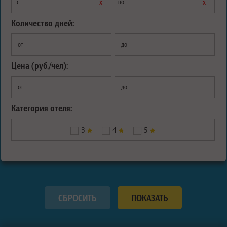
х
х
с
по
Количество дней:
от
до
Цена (руб./чел):
от
до
Категория отеля:
3
4
5