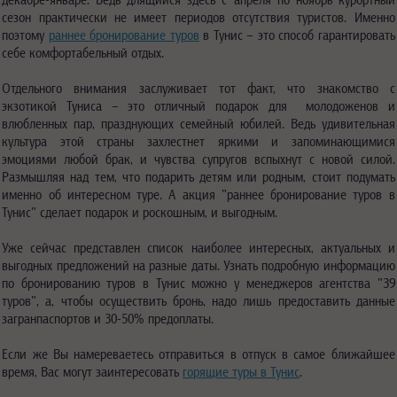
сезон практически не имеет периодов отсутствия туристов. Именно
поэтому
раннее бронирование туров
в Тунис – это способ гарантировать
себе комфортабельный отдых.
Отдельного внимания заслуживает тот факт, что знакомство с
экзотикой Туниса – это отличный подарок для молодоженов и
влюбленных пар, празднующих семейный юбилей. Ведь удивительная
культура этой страны захлестнет яркими и запоминающимися
эмоциями любой брак, и чувства супругов вспыхнут с новой силой.
Размышляя над тем, что подарить детям или родным, стоит подумать
именно об интересном туре. А акция "раннее бронирование туров в
Тунис" сделает подарок и роскошным, и выгодным.
Уже сейчас представлен список наиболее интересных, актуальных и
выгодных предложений на разные даты. Узнать подробную информацию
по бронированию туров в Тунис можно у менеджеров агентства "39
туров", а, чтобы осуществить бронь, надо лишь предоставить данные
загранпаспортов и 30-50% предоплаты.
Если же Вы намереваетесь отправиться в отпуск в самое ближайшее
время, Вас могут заинтересовать
горящие туры в Тунис
.